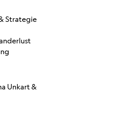
 & Strategie
anderlust
ung
ha Unkart &