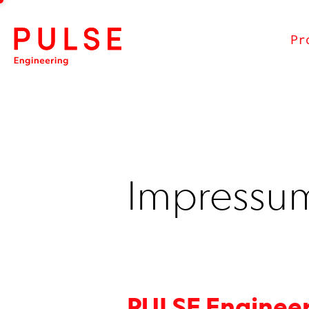
Pr
Impressu
PULSE Enginee