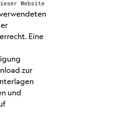
dieser Website
e verwendeten
der
rrecht. Eine
migung
nload zur
Unterlagen
en und
uf