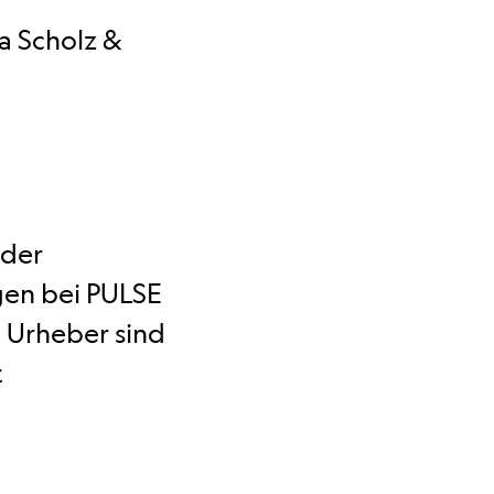
a Scholz &
 der
gen bei PULSE
 Urheber sind
t