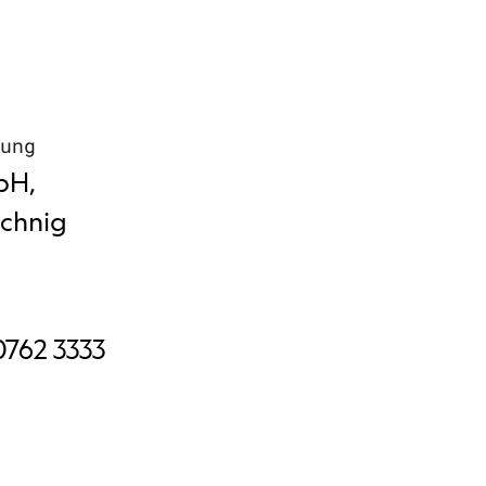
tung
bH,
schnig
0762 3333