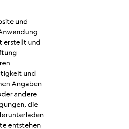
bsite und
r Anwendung
 erstellt und
ftung
eren
tigkeit und
tenen Angaben
 oder andere
igungen, die
Herunterladen
te entstehen