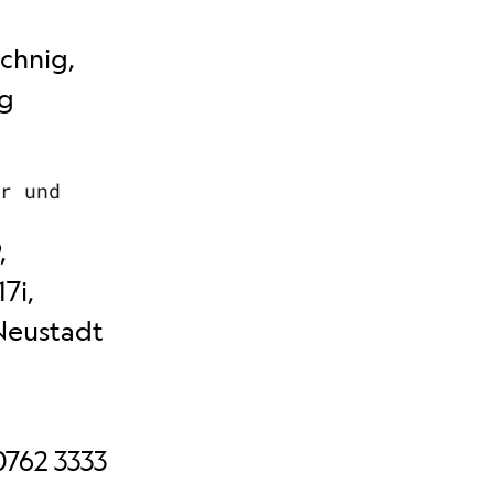
chnig,
ig
er und
,
7i,
Neustadt
0762 3333