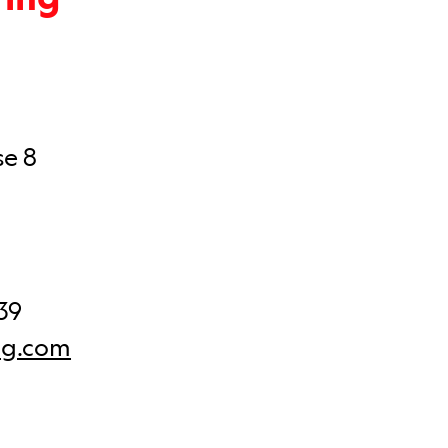
se 8
 39
ng.com